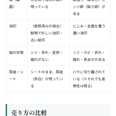
面）
残っている
ンジ跡（貼り跡）が
ある
消印
（使用済みの場合）
にじみ・全面を覆う
鮮明で珍しい消印・
濃い消印
古い局印
紙の状態
シミ・折れ・変色・
シミ・カビ・折れ・
破れがない
破れ・色あせがある
耳紙・シ
シートのまま、耳紙
バラに切り離されて
ート
（余白）が残ってい
いる（※それでも金
る
券性は残る）
売り方の比較