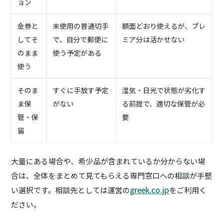
ョン
金券と
未使用の普通切手
額面どおり使えるが、プレ
してそ
で、自分で郵便に
ミア分は活かせない
のまま
使う予定がある
使う
そのま
すぐに手放す予定
湿気・日光で状態が劣化す
ま保
がない
る前提で、適切な保管が必
管・保
要
留
大量にある場合や、希少品が含まれているか分からない場
合は、全体をまとめて見てもらえる専門窓口への相談が手堅
い選択です。相談先としては運営の
greek.co.jp
をご利用く
ださい。