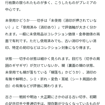
行枚数の限られたものが多く、こうしたものがプレミアの
中心です。
未使用かどうか
——切手は「未使用（消印が押されていな
い）」と「使用済み（消印あり）」で評価軸が大きく分か
れます。一般に未使用品はコレクション価値・金券価値の両
面で有利です。ただし使用済みでも、古い消印や珍しい消
印、特定の局印などはコレクション対象になり得ます。
状態
——切手の状態は細かく見られます。
目打ち
（切手の周
囲のギザギザ）が欠けていないか、
糊
（裏面の糊の状態、
未使用でも糊が落ちている「糊落ち」かどうか）、
消印
の
有無や鮮明さ、シミ・折れ・変色・耳紙（シート周囲の余
白）の有無などが評価に関わります。
古さ
——戦前や明治・大正期にさかのぼる古い切手、初期
の記念切手や普通切手は、現存数が少なくなっているものが