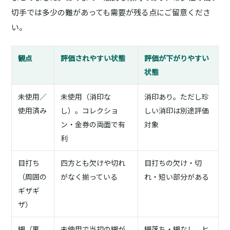
切手では多少の難があっても需要が残る点にご留意くださ
い。
観点
評価されやすい状態
評価が下がりやすい
状態
未使用／
未使用（消印な
消印あり。ただし珍
使用済み
し）。コレクショ
しい消印は別途評価
ン・金券の両面で有
対象
利
目打ち
四方とも欠けや切れ
目打ちの欠け・切
（周囲の
がなく揃っている
れ・短い部分がある
ギザギ
ザ）
糊（裏
未使用で当初の糊が
糊落ち・糊なし、ヒ