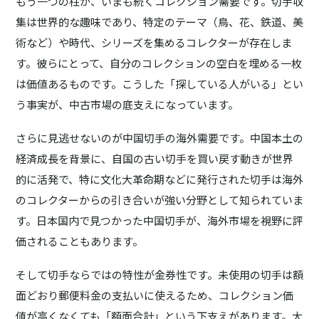
もう一つの柱が、いまも続く
コレクション需要
です。切手収
集は世界的な趣味であり、特定のテーマ（鳥、花、鉄道、美
術など）や時代、シリーズを集めるコレクターが存在しま
す。彼らにとって、自分のコレクションの空白を埋める一枚
は価値あるものです。こうした「探している人がいる」とい
う事実が、中古市場の底支えになっています。
さらに見逃せないのが
中国切手の海外需要
です。中国本土の
経済成長を背景に、自国の古い切手を買い戻す動きが世界
的に活発で、特に文化大革命期などに発行された切手は海外
のコレクターからの引き合いが強い分野として知られていま
す。日本国内で見つかった中国切手が、海外市場を視野に評
価されることもあります。
そして切手ならではの特性が
金券性
です。未使用の切手は額
面どおり郵便料金の支払いに使えるため、コレクション価
値が高くなくても「額面合計」という下支えがあります。大