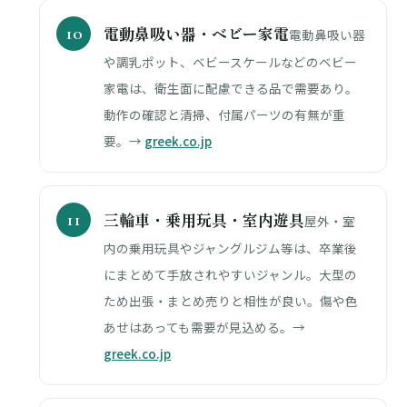
電動鼻吸い器・ベビー家電
電動鼻吸い器
や調乳ポット、ベビースケールなどのベビー
家電は、衛生面に配慮できる品で需要あり。
動作の確認と清掃、付属パーツの有無が重
要。→
greek.co.jp
三輪車・乗用玩具・室内遊具
屋外・室
内の乗用玩具やジャングルジム等は、卒業後
にまとめて手放されやすいジャンル。大型の
ため出張・まとめ売りと相性が良い。傷や色
あせはあっても需要が見込める。→
greek.co.jp