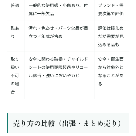
普通
一般的な使用感・小傷あり、付
ブランド・需
属に一部欠品
要次第で評価
難あ
汚れ・色あせ・パーツ欠品が目
評価は控えめ
り
立つ／年式が古め
だが需要が見
込める品も
取り
安全に関わる破損・チャイルド
安全・衛生面
扱い
シートの使用期限超過やリコー
から対象外と
不可
ル該当・強いにおいやカビ
なることがあ
の場
る
合
売り方の比較（出張・まとめ売り）