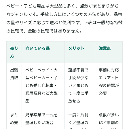
ベビー・子ども用品は大型品も多く、点数がまとまりがち
なジャンルです。手放し方にはいくつかの方法があり、品物
の量やサイズに応じて選ぶと便利です。下表は一般的な特徴
の比較で、金額の比較ではありません。
売り
向いている品
メリット
注意点
方
出張
ベビーベッド・大
運搬不要で
事前に対応
買取
型ベビーカー・子
手間が少な
エリア・日
ども乗せ自転車・
い／まとめ
程の確認が
乗用玩具など大型
て一度に手
必要
品
放せる
まと
兄弟卒業で一式を
一度に片付
点数が多い
め売
整理したい場合
く／整理の
ほど事前の