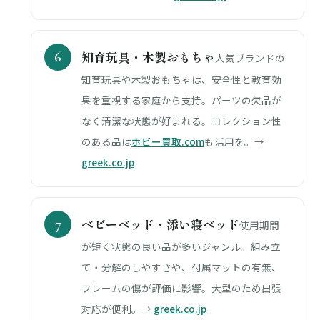
知育玩具・木製おもちゃ
人気ブランドの
知育玩具や木製おもちゃは、安全性と教育効
果を重視する家庭から支持。パーツの欠品が
なく清潔な状態が好まれる。コレクション性
のある品は
ホビー買取.com
も活用を。→
greek.co.jp
ベビーベッド・添い寝ベッド
使用期間
が短く状態の良い品が多いジャンル。組み立
て・分解のしやすさや、付属マットの有無、
フレームの傷が評価に影響。大型のため出張
対応が便利。→
greek.co.jp