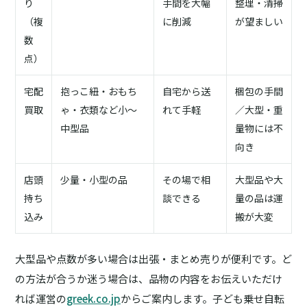
り
手間を大幅
整理・清掃
（複
に削減
が望ましい
数
点）
宅配
抱っこ紐・おもち
自宅から送
梱包の手間
買取
ゃ・衣類など小〜
れて手軽
／大型・重
中型品
量物には不
向き
店頭
少量・小型の品
その場で相
大型品や大
持ち
談できる
量の品は運
込み
搬が大変
大型品や点数が多い場合は出張・まとめ売りが便利です。ど
の方法が合うか迷う場合は、品物の内容をお伝えいただけ
れば運営の
greek.co.jp
からご案内します。子ども乗せ自転