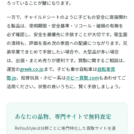
ろっていることが鍵になります。
一方で、チャイルドシートのように子どもの安全に直接関わ
る製品は、使用期限・安全基準・リコール・破損の有無を
必ず確認し、安全を最優先に手放すことが大切です。衛生面
の清掃も、評価を高め次の家庭への配慮につながります。兄
弟卒業でまとめて手放したい場合や、大型品が多い場合
は、出張・まとめ売りが便利です。買取に関するご相談は、
運営の
greek.co.jp
まで。子ども乗せ自転車は
自転車買
取.jp
、知育玩具・ホビー系は
ホビー買取.com
もあわせてご
活用ください。状態の良いうちに、賢く手放しましょう。
あなたの品物、専門サイトで無料査定
ReYouStyleは分野ごとに専門特化した買取サイトを運