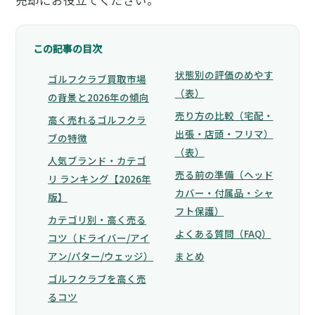
売却にお役立てください。
この記事の目次
状態別の評価のめやす
ゴルフクラブ買取市場
（表）
の背景と2026年の傾向
売り方の比較（宅配・
高く売れるゴルフクラ
出張・店頭・フリマ）
ブの特徴
（表）
人気ブランド・カテゴ
売る前の準備（ヘッド
リ ランキング【2026年
カバー・付属品・シャ
版】
フト保護）
カテゴリ別・高く売る
よくある質問（FAQ）
コツ（ドライバー/アイ
アン/パター/ウェッジ）
まとめ
ゴルフクラブを高く売
るコツ