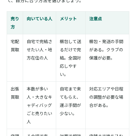
て、自分に合う方法を選びましょう。
売り
向いている人
メリット
注意点
方
宅配
自宅で完結さ
梱包して送
梱包・発送の手間
買取
せたい人・地
るだけで完
がある。クラブの
方在住の人
結。全国対
保護が必要。
応しやす
い。
出張
本数が多い
自宅まで来
対応エリアや日程
買取
人・大きなキ
てもらえ、
の調整が必要な場
ャディバッグ
運ぶ手間が
合がある。
ごと売りたい
少ない。
人