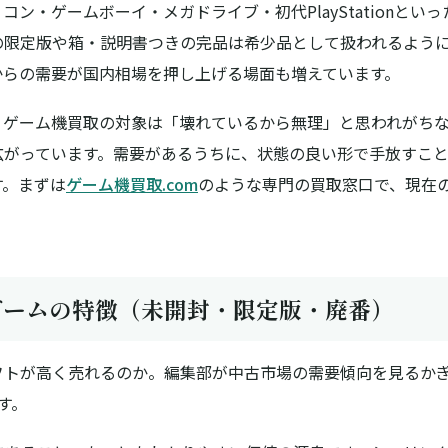
ン・ゲームボーイ・メガドライブ・初代PlayStationといっ
の限定版や箱・説明書つきの完品は希少品として扱われるよう
からの需要が国内相場を押し上げる場面も増えています。
、
ゲーム機買取
の対象は「壊れているから無理」と思われがち
広がっています。需要があるうちに、状態の良い形で手放すこ
す。まずは
ゲーム機買取.com
のような専門の買取窓口で、現在
。
ゲームの特徴（未開封・限定版・廃番）
フトが高く売れるのか。編集部が中古市場の需要傾向を見るか
す。