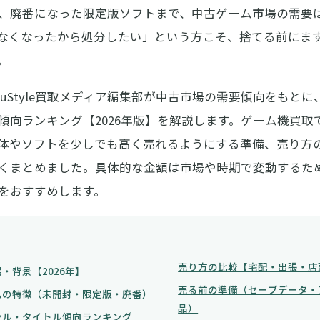
、廃番になった限定版ソフトまで、中古ゲーム市場の需要
なくなったから処分したい」という方こそ、捨てる前にま
。
ouStyle買取メディア編集部が中古市場の需要傾向をもとに
傾向ランキング【2026年版】
を解説します。
ゲーム機買取
体やソフトを少しでも
高く売れる
ようにする準備、売り方
くまとめました。具体的な金額は市場や時期で変動するた
をおすすめします。
売り方の比較【宅配・出張・店
・背景【2026年】
売る前の準備（セーブデータ・
ムの特徴（未開封・限定版・廃番）
品）
ンル・タイトル傾向ランキング