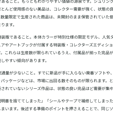
であること。
もっともわかりやすい価値の源泉です。シュリン
ほとんど使用感のない美品は、コレクター需要が強く、状態の
に数量限定で生産された商品は、未開封のまま保管されていた
まります。
・特装版であること。
本体カラーが特別仕様の限定モデル、人気
ュアやアートブックが付属する特装版・コレクターズエディシ
す。これらは生産数が限られているうえ、付属品が揃った完品
続しやすい傾向があります。
・流通量が少ないこと。
すでに新品が手に入らない廃番ソフトや
きパッケージなどは、市場に出回る数そのものが限られます。
販されていないシリーズ作品は、状態の良い完品ほど需要が集
説明書を捨ててしまった」「シールやテープで補修してしまっ
しまいます。後述する準備のポイントを押さえることで、同じ