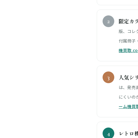
限定カ
版、コレ
付属冊子
機買取.c
人気シ
は、発売
にくいの
ーム機買取
レトロ