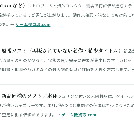
ation など）
レトロブームと海外コレクター需要で再評価が進むカテ
品が揃っているほど評価が上がります。動作未確認・箱なしでも対象に
談を。→
ゲーム機買取.com
・廃番ソフト（再販されていない名作・希少タイトル）
新品
流通量そのものが少なく、状態の良い完品に需要が集中します。カセッ
説明書・地図やハガキなどの封入物の有無が評価を大きく左右します。
・新品同様のソフト／本体
シュリンク付きの未開封品は、タイトル
要が強いカテゴリーです。年月が経つほど未開封の個体は希少になるた
て査定に出す価値があります。→
ゲーム機買取.com