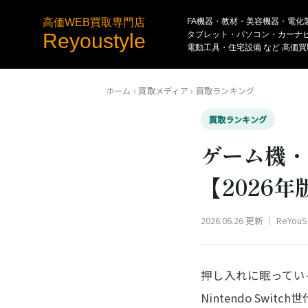
高価WEB買取専門店
FA機器・教材・美容機器・電化
Reyoustyle
タブレット・パソコン・カーナ
電動工具・住宅設備 など 高価
ホーム
›
買取メディア
›
買取ランキング
買取ランキング
ゲーム機・
【2026年
2026.06.26 更新
｜ ReYo
押し入れに眠ってい
Nintendo Swi