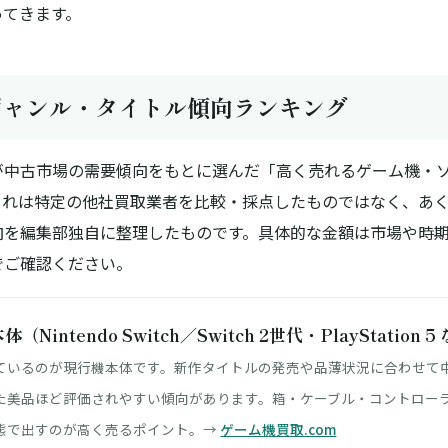
ってきます。
ジャンル・タイトル傾向ランキング
が
中古市場の需要傾向をもとに選んだ
「高く売れるゲーム機・
これは特定の他社買取業者を比較・採点したものではなく、あ
向を編集部独自に整理したものです。具体的な金額は市場や時
でご確認ください。
（Nintendo Switch／Switch 2世代・PlayStation 5
ているのが現行機本体です。新作タイトルの発売や品薄状況に合わせて
た美品ほど評価されやすい傾向があります。箱・ケーブル・コントロー
態で出すのが高く売るポイント。→
ゲーム機買取.com